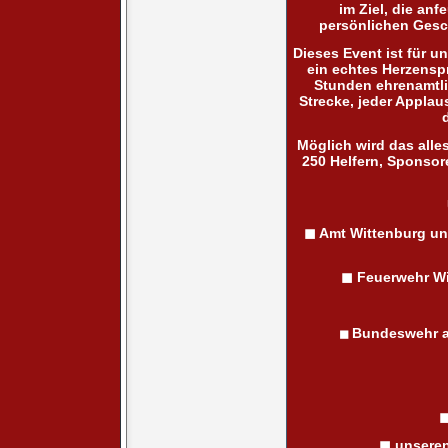
im Ziel, die an
persönlichen Gesch
Dieses Event ist für u
ein echtes Herzenspr
Stunden ehrenamtlic
Strecke, jeder Applau
Möglich wird das alle
250 Helfern, Sponsore
◼ Amt Wittenburg un
◼ Feuerwehr Wi
Bundeswehr a
◼
◼
◼ unseren