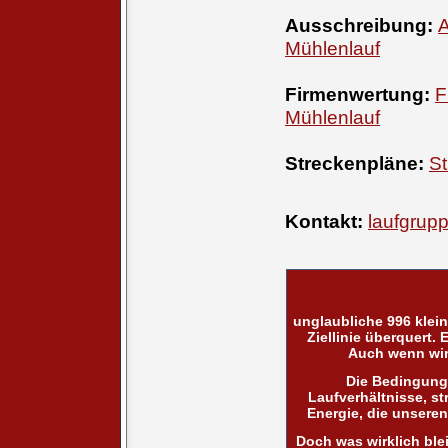
Ausschreibung:
A
Mühlenlauf
Firmenwertung:
F
Mühlenlauf
Streckenpläne:
St
Kontakt:
laufgrup
unglaubliche 996 klein
Ziellinie überquert.
Auch wenn wir
Die Bedingung
Laufverhältnisse, s
Energie, die unseren
Doch was wirklich ble