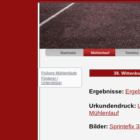
Startseite
Mühlenlauf
Termine
38. Wittenbu
Frühere Mühlenläufe
Förderer /
Unterstützer
Ergebnisse:
Ergeb
Urkundendruck:
Mühlenlauf
Bilder:
Sprintefix 